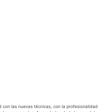
 con las nuevas técnicas, con la profesionalidad